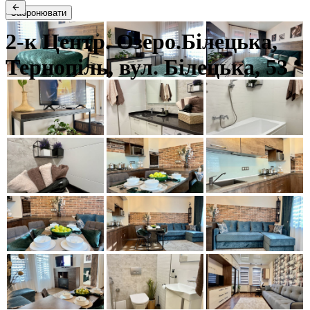
Забронювати
2-к Центр. Озеро.Білецька,
Тернопіль, вул. Білецька, 53