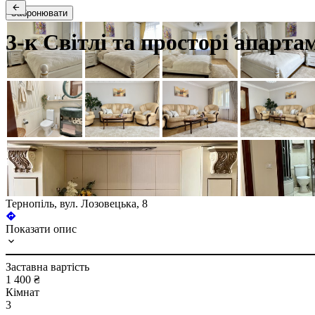
Забронювати
3-к Світлі та просторі апарта
Тернопіль, вул. Лозовецька, 8
Показати опис
Заставна вартість
1 400 ₴
Кімнат
3