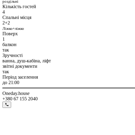
роздільні
Кількість гостей
4
Спальні місця
2+2
Ліжко+ліжко
Поверх
1
балкон
так
Зручності
ванна, душ-кабіна, ліфт
звітні документи
так
Період заселення
до 21:00
Oneday.house
+380 67 155 2040