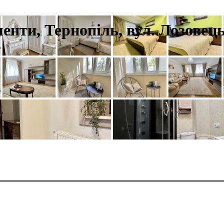
менти, Тернопіль, вул. Лозовець