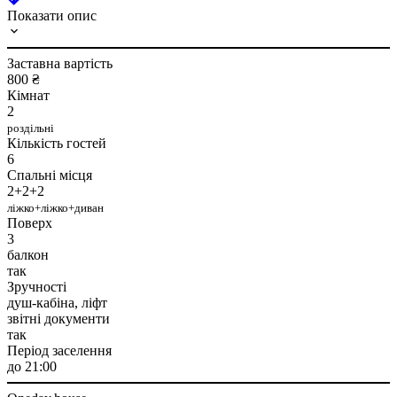
Показати опис
Заставна вартість
800 ₴
Кімнат
2
роздільні
Кількість гостей
6
Спальні місця
2+2+2
ліжко+ліжко+диван
Поверх
3
балкон
так
Зручності
душ-кабіна, ліфт
звітні документи
так
Період заселення
до 21:00