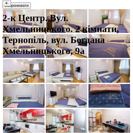
Забронювати
2-к Центр. Вул.
Хмельницького. 2 кімнати,
Тернопіль, вул. Богдана
Хмельницького, 9а